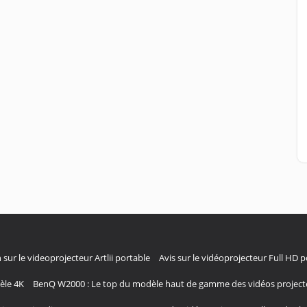
 sur le videoprojecteur Artlii portable
Avis sur le vidéoprojecteur Full HD 
èle 4K
BenQ W2000 : Le top du modèle haut de gamme des vidéos project