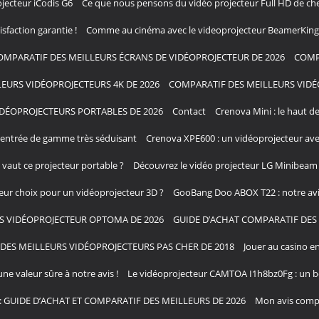
jecteur iCodis G6
Ce que nous pensons du vidéo projecteur Full HD de chez 
sfaction garantie !
Comme au cinéma avec le videoprojecteur BeamerKing 
OMPARATIF DES MEILLEURS ÉCRANS DE VIDÉOPROJECTEUR DE 2026
COMP
EURS VIDÉOPROJECTEURS 4K DE 2026
COMPARATIF DES MEILLEURS VIDÉ
DÉOPROJECTEURS PORTABLES DE 2026
Contact
Crenova Mini : le haut 
entrée de gamme très séduisant
Crenova XPE600 : un vidéoprojecteur ave
aut ce projecteur portable ?
Découvrez le vidéo projecteur LG Minibeam 
leur choix pour un vidéoprojecteur 3D ?
GooBang Doo ABOX T22 : notre avis
S VIDÉOPROJECTEUR OPTOMA DE 2026
GUIDE D’ACHAT COMPARATIF DES 
DES MEILLEURS VIDÉOPROJECTEURS PAS CHER DE 2018
Jouer au casino en
une valeur sûre à notre avis !
Le vidéoprojecteur CAMTOA I1h8bz0Fg : un bo
: GUIDE D’ACHAT ET COMPARATIF DES MEILLEURS DE 2026
Mon avis compl