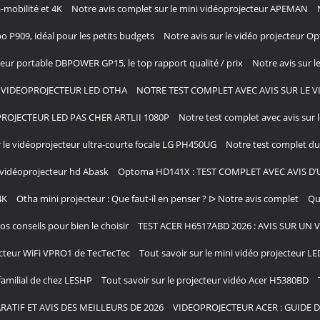
-mobilité et 4K
Notre avis complet sur le mini vidéoprojecteur APEMAN
bo P909, idéal pour les petits budgets
Notre avis sur le vidéo projecteur 
cteur portable DBPOWER GP15, le top rapport qualité / prix
Notre avis sur l
I VIDEOPROJECTEUR LED OTHA
NOTRE TEST COMPLET AVEC AVIS SUR LE 
ROJECTEUR LED PAS CHER ARTLII 1080P
Notre test complet avec avis sur 
r le vidéoprojecteur ultra-courte focale LG PH450UG
Notre test complet du 
e vidéoprojecteur hd Abask
Optoma HD141X : TEST COMPLET AVEC AVIS D
4K
Otha mini projecteur : Que faut-il en penser ? ᐅ Notre avis complet
Qu
s conseils pour bien le choisir
TEST ACER H6517ABD 2026 : AVIS SUR UN
jecteur WiFi VPRO1 de TecTecTec
Tout savoir sur le mini vidéo projecteur L
familial de chez LESHP
Tout savoir sur le projecteur vidéo Acer H5380BD
ATIF ET AVIS DES MEILLEURS DE 2026
VIDEOPROJECTEUR ACER : GUIDE 