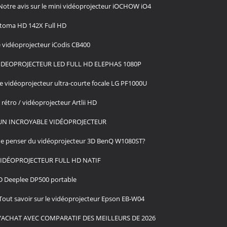
Notre avis sur le mini vidéoprojecteur iOCHOW iO4
Optoma HD 142X Full HD
e vidéoprojecteur iCodis CB400
VIDEOPROJECTEUR LED FULL HD ELEPHAS 1080P
le vidéoprojecteur ultra-courte focale LG PF1000U
rétro / vidéoprojecteur Artlii HD
’UN INCROYABLE VIDÉOPROJECTEUR
e penser du vidéoprojecteur 3D BenQ W1080ST?
 VIDÉOPROJECTEUR FULL HD NATIF
ED Deeplee DP500 portable
Tout savoir sur le vidéoprojecteur Epson EB-W04
D’ACHAT AVEC COMPARATIF DES MEILLEURS DE 2026