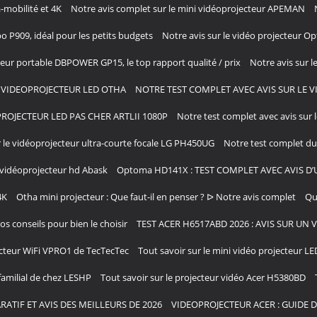
-mobilité et 4K
Notre avis complet sur le mini vidéoprojecteur APEMAN
bo P909, idéal pour les petits budgets
Notre avis sur le vidéo projecteur 
cteur portable DBPOWER GP15, le top rapport qualité / prix
Notre avis sur l
I VIDEOPROJECTEUR LED OTHA
NOTRE TEST COMPLET AVEC AVIS SUR LE 
ROJECTEUR LED PAS CHER ARTLII 1080P
Notre test complet avec avis sur 
r le vidéoprojecteur ultra-courte focale LG PH450UG
Notre test complet du 
e vidéoprojecteur hd Abask
Optoma HD141X : TEST COMPLET AVEC AVIS D
4K
Otha mini projecteur : Que faut-il en penser ? ᐅ Notre avis complet
Qu
s conseils pour bien le choisir
TEST ACER H6517ABD 2026 : AVIS SUR UN
jecteur WiFi VPRO1 de TecTecTec
Tout savoir sur le mini vidéo projecteur L
familial de chez LESHP
Tout savoir sur le projecteur vidéo Acer H5380BD
ATIF ET AVIS DES MEILLEURS DE 2026
VIDEOPROJECTEUR ACER : GUIDE 