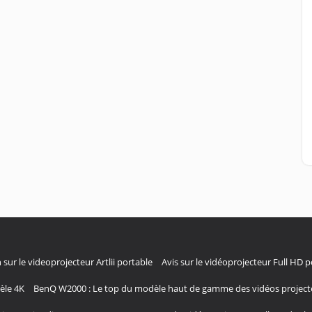
 sur le videoprojecteur Artlii portable
Avis sur le vidéoprojecteur Full HD 
èle 4K
BenQ W2000 : Le top du modèle haut de gamme des vidéos project