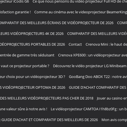
jecteur iCodis G6
Ce que nous pensons du vidéo projecteur Full HD de chez 
sfaction garantie !
Comme au cinéma avec le videoprojecteur BeamerKing 
OMPARATIF DES MEILLEURS ÉCRANS DE VIDÉOPROJECTEUR DE 2026
COMP
EURS VIDÉOPROJECTEURS 4K DE 2026
COMPARATIF DES MEILLEURS VIDÉ
DÉOPROJECTEURS PORTABLES DE 2026
Contact
Crenova Mini : le haut 
entrée de gamme très séduisant
Crenova XPE600 : un vidéoprojecteur ave
aut ce projecteur portable ?
Découvrez le vidéo projecteur LG Minibeam 
leur choix pour un vidéoprojecteur 3D ?
GooBang Doo ABOX T22 : notre avis
S VIDÉOPROJECTEUR OPTOMA DE 2026
GUIDE D’ACHAT COMPARATIF DES 
DES MEILLEURS VIDÉOPROJECTEURS PAS CHER DE 2018
Jouer au casino en
une valeur sûre à notre avis !
Le vidéoprojecteur CAMTOA I1h8bz0Fg : un bo
: GUIDE D’ACHAT ET COMPARATIF DES MEILLEURS DE 2026
Mon avis compl