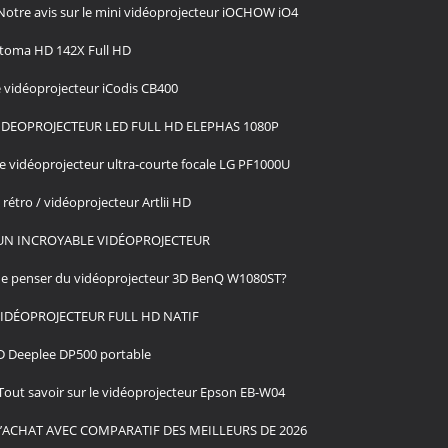
Notre avis sur le mini vidéoprojecteur iOCHOW iO4
Optoma HD 142X Full HD
e vidéoprojecteur iCodis CB400
VIDEOPROJECTEUR LED FULL HD ELEPHAS 1080P
le vidéoprojecteur ultra-courte focale LG PF1000U
rétro / vidéoprojecteur Artlii HD
’UN INCROYABLE VIDÉOPROJECTEUR
e penser du vidéoprojecteur 3D BenQ W1080ST?
 VIDÉOPROJECTEUR FULL HD NATIF
ED Deeplee DP500 portable
Tout savoir sur le vidéoprojecteur Epson EB-W04
D’ACHAT AVEC COMPARATIF DES MEILLEURS DE 2026