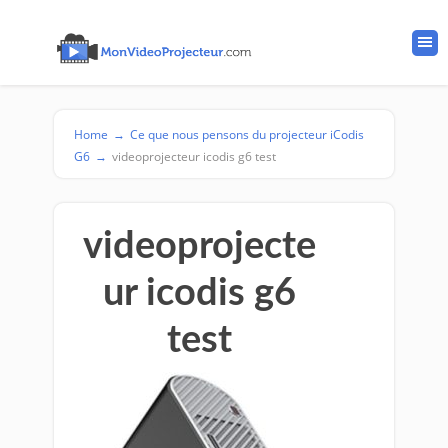
Home
→
Ce que nous pensons du projecteur iCodis
G6
→
videoprojecteur icodis g6 test
videoprojecte
ur icodis g6
test